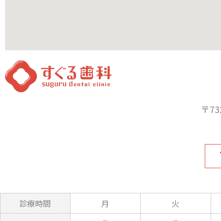
〒73
診療
時間
月
火