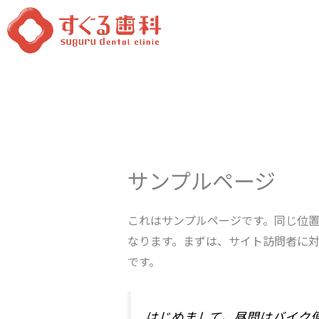
内
容
を
ス
キ
ッ
プ
サンプルページ
これはサンプルページです。同じ位置
なります。まずは、サイト訪問者に
です。
はじめまして。昼間はバイク