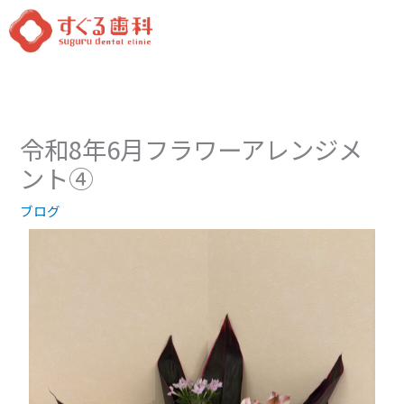
内
容
を
ス
キ
ッ
令和8年6月フラワーアレンジメ
プ
ント④
ブログ