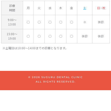
診療
月
火
水
木
金
土
日・祝
時間
9:00～
◯
◯
◯
◯
◯
※
休診
13:00
15:00～
◯
◯
◯
◯
◯
休診
休診
19:00
※土曜日は10:00～14:00までの診療となります。
© 2026 SUGURU DENTAL CLINIC
ALL RIGHTS RESERVED.