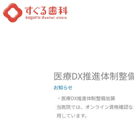
内
容
を
ス
キ
ッ
プ
医療DX推進体制整
お知らせ
・医療DX推進体制整備加算
当医院では、オンライン資格確認な
用しています。