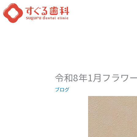
内
容
を
ス
キ
ッ
プ
令和8年1月フラワ
ブログ