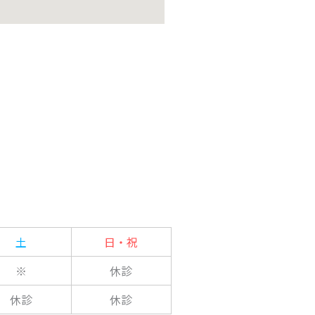
土
日・祝
※
休診
休診
休診