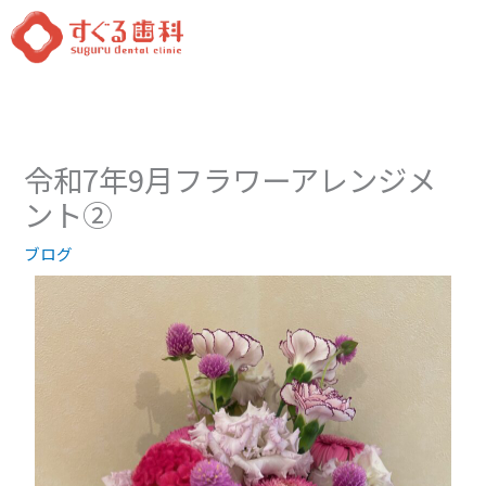
内
容
を
ス
キ
ッ
令和7年9月フラワーアレンジメ
プ
ント②
ブログ