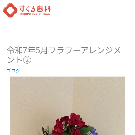
内
容
を
ス
キ
ッ
令和7年5月フラワーアレンジメ
プ
ント②
ブログ